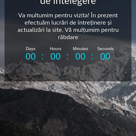
de intelegere
Va multumim pentru vizita! În prezent
efectuăm lucrări de întreținere și
actualizări la site. Vă mulțumim pentru
răbdare
Days
Hours
Minutes
Seconds
:
:
:
0
0
0
0
0
0
0
0