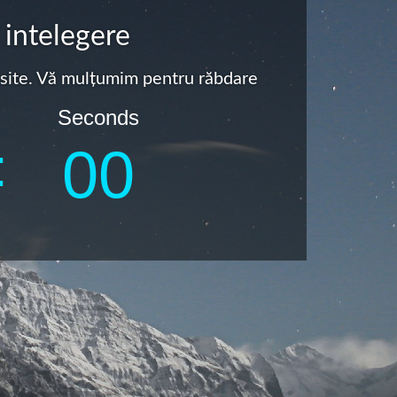
 intelegere
a site. Vă mulțumim pentru răbdare
Seconds
:
0
0