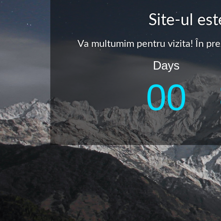
Site-ul es
Va multumim pentru vizita! În pre
Days
0
0