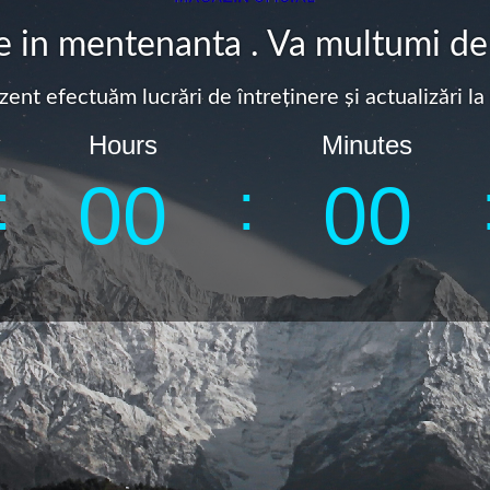
te in mentenanta . Va multumi de
zent efectuăm lucrări de întreținere și actualizări l
Hours
Minutes
:
:
0
0
0
0