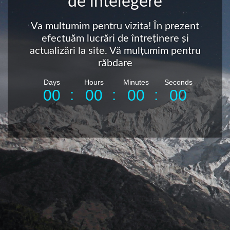
de intelegere
Va multumim pentru vizita! În prezent
efectuăm lucrări de întreținere și
actualizări la site. Vă mulțumim pentru
răbdare
Days
Hours
Minutes
Seconds
:
:
:
0
0
0
0
0
0
0
0