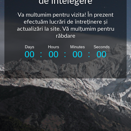
de intelegere
Va multumim pentru vizita! În prezent
efectuăm lucrări de întreținere și
actualizări la site. Vă mulțumim pentru
răbdare
Days
Hours
Minutes
Seconds
:
:
:
0
0
0
0
0
0
0
0