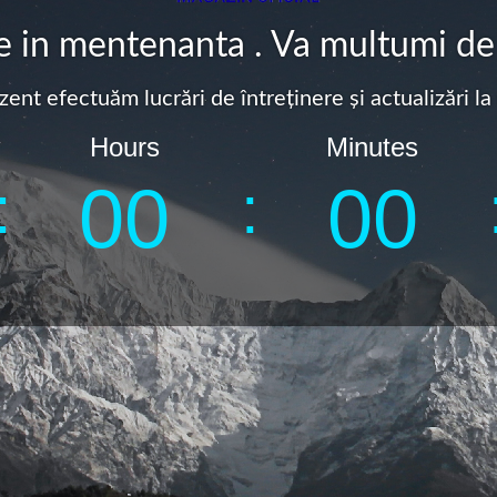
te in mentenanta . Va multumi de
zent efectuăm lucrări de întreținere și actualizări l
Hours
Minutes
:
:
0
0
0
0