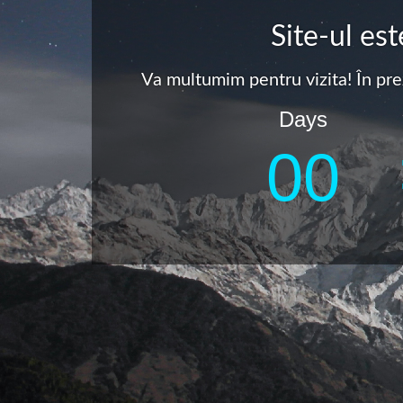
Site-ul es
Va multumim pentru vizita! În pre
Days
0
0