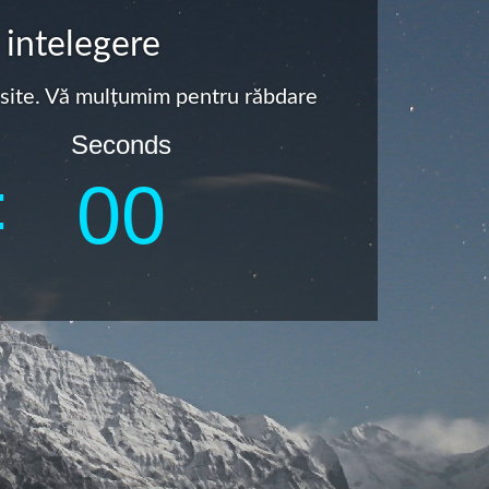
 intelegere
a site. Vă mulțumim pentru răbdare
Seconds
:
0
0