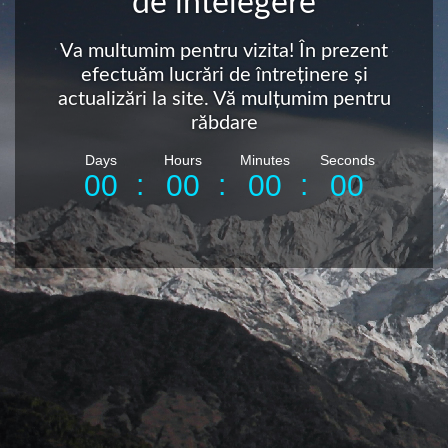
de intelegere
Va multumim pentru vizita! În prezent
efectuăm lucrări de întreținere și
actualizări la site. Vă mulțumim pentru
răbdare
Days
Hours
Minutes
Seconds
:
:
:
0
0
0
0
0
0
0
0